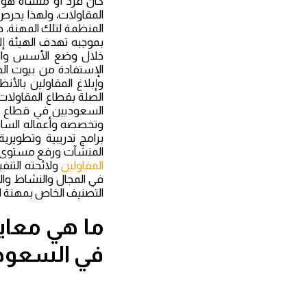
كان فرد أو منشأة هو ا
المقاولات، ولهذا يحرص 
المنظمة لتلك المهنة، 
بموجبه تهدف الهيئة إ
خلال وضع الأسس والمع
الإستفادة من بيوت الخب
وإبلاغ المقاولين بالأ
الصلة بقطاع المقاولات
السعوديين في قطاع ال
وتخصصه وأعماله السابق
برامج تدريبية وتطوير
المنشآت ورفع مستوى ا
المقاولين
ولائحته التنفي
في المجال والنشاط وال
التصنيف الخاص بمهنة ا
ما هي معاي
في السعود