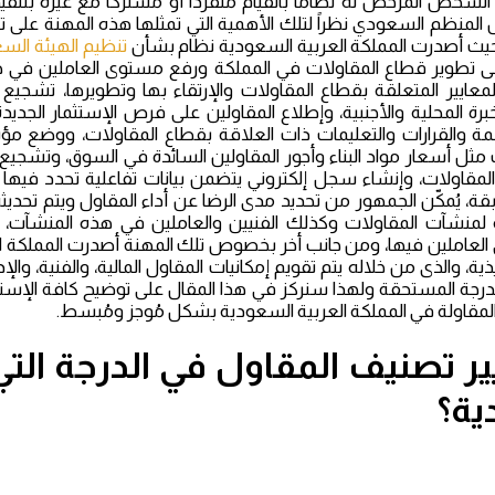
لشخص المرخص له نظاماً بالقيام منفرداً أو مشتركاً مع غيره بتنف
المنظم السعودي نظراً لتلك الأهمية التي تمثلها هذه المهنة على ت
حيث أصدرت المملكة العربية السعودية نظام بشأن
تنظيم الهيئة السع
لى تطوير قطاع المقاولات في المملكة ورفع مستوى العاملين في 
ايير المتعلقة بقطاع المقاولات والإرتقاء بها وتطويرها، تشجيع 
رة المحلية والأجنبية، وإطلاع المقاولين على فرص الإستثمار الجدي
نظمة والقرارات والتعليمات ذات العلاقة بقطاع المقاولات، ووضع 
 مثل أسعار مواد البناء وأجور المقاولين السائدة في السوق، وتشجيع
مقاولات، وإنشاء سجل إلكتروني يتضمن بيانات تفاعلية تحدد فيها
ة، يُمكّن الجمهور من تحديد مدى الرضا عن أداء المقاول ويتم تحدي
ية لمنشآت المقاولات وكذلك الفنيين والعاملين في هذه المنشآت،
لعاملين فيها، ومن جانب أخر بخصوص تلك المهنة أصدرت المملكة 
ذية، والذى من خلاله يتم تقويم إمكانيات المقاول المالية، والفنية، والإ
درجة المستحقة ولهذا سنركز في هذا المقال على توضيح كافة الإست
لمقاولة في المملكة العربية السعودية بشكل مُوجز ومُبسط.
ير تصنيف المقاول في الدرجة الت
ية؟