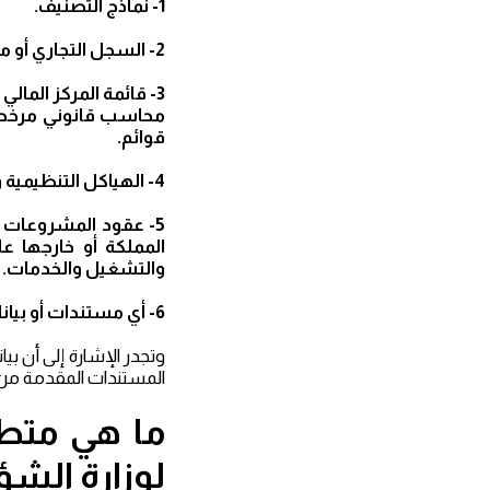
1- نماذج التصنيف.
2- السجل التجاري أو ما يعادله ساري المفعول متضمناً مجالات وأنشطة التصنيف المطلوبة.
3- قائمة المركز الما
محاسب قانوني مرخص له
قوائم.
4- الهياكل التنظيمية وحوكمتها، وإعداد وخبرات الكوادر الإدارية والفنية.
5- عقود المشروعات (
والتشغيل والخدمات.
6- أي مستندات أو بيانات أخرى يلزم تقديمها نتيجة لدراسة وتحليل طلب التصنيف.
وتجدر الإشارة إلى أن بي
المستندات المقدمة من 
ما هي متطل
لوزارة الشؤ