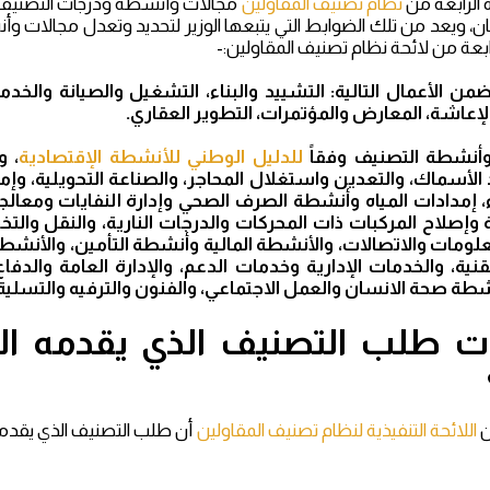
 الرابعة من
نظام تصنيف المقاولين
مجالات وأنشطة ودرجات التصنيف ب
كان، ويعد من تلك الضوابط التي يتبعها الوزير لتحديد وتعدل مجالات 
رابعة من لائحة نظام تصنيف المقاولين:-
من الأعمال التالية: التشييد والبناء، التشغيل والصيانة والخدم
لإعاشة، المعارض والمؤتمرات، التطوير العقاري.
للدليل الوطني للأنشطة الإقتصادية
، 
 الأسماك، والتعدين واستغلال المحاجر، والصناعة التحويلية، وإمد
ء، إمدادات المياه وأنشطة الصرف الصحي وإدارة النفايات ومعالج
ئة وإصلاح المركبات ذات المحركات والدرجات النارية، والنقل وال
علومات والاتصالات، والأنشطة المالية وأنشطة التأمين، والأنشط
قنية، والخدمات الإدارية وخدمات الدعم، والإدارة العامة والدفا
أنشطة صحة الانسان والعمل الاجتماعي، والفنون والترفيه والتسلية
ات طلب التصنيف الذي يقدمه ا
ن
اللائحة التنفيذية لنظام تصنيف المقاولين
أن طلب التصنيف الذي يقدمه