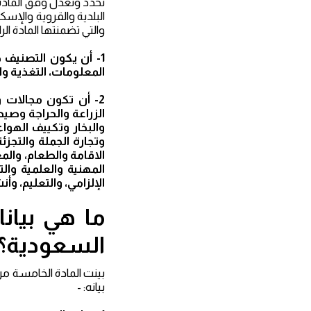
تحدد وتعدل وفق المادة
البلدية والقروية والإس
والتي تضمنتها المادة ال
1- أن يكون التصنيف ض
المعلومات، التغذية وا
2- أن تكون مجالات وأنشطة التصنيف وفقاً
الزراعة والحراجة وصيد
والبخار وتكييف الهوا
وتجارة الجملة والتجز
الاقامة والطعام، والم
المهنية والعلمية والت
الإلزامي، والتعليم، و
ما هي بيان
السعودية؟
بينت المادة الخامسة م
بيانه: -