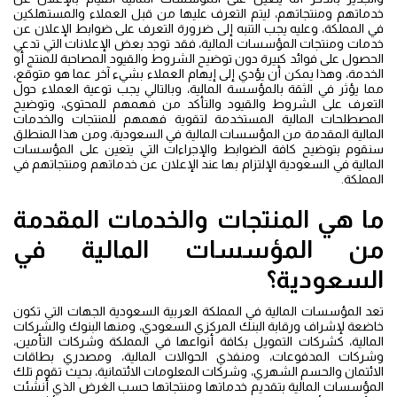
خدماتهم ومنتجاتهم، ليتم التعرف عليها من قبل العملاء والمستهلكين
في المملكة، وعليه يجب التنبه إلى ضرورة التعرف على ضوابط الإعلان عن
خدمات ومنتجات المؤسسات المالية، فقد توجد بعض الإعلانات التي تدعي
الحصول على فوائد كبيرة دون توضيح الشروط والقيود المصاحبة للمنتج أو
الخدمة، وهذا يمكن أن يؤدي إلى إيهام العملاء بشيء آخر عما هو متوقع،
مما يؤثر في الثقة بالمؤسسة المالية، وبالتالي يجب توعية العملاء حول
التعرف على الشروط والقيود والتأكد من فهمهم للمحتوى، وتوضيح
المصطلحات المالية المستخدمة لتقوية فهمهم للمنتجات والخدمات
المالية المقدمة من المؤسسات المالية في السعودية، ومن هذا المنطلق
سنقوم بتوضيح كافة الضوابط والإجراءات التي يتعين على المؤسسات
المالية في السعودية الإلتزام بها عند الإعلان عن خدماتهم ومنتجاتهم في
المملكة.
ما هي المنتجات والخدمات المقدمة
من المؤسسات المالية في
السعودية؟
تعد المؤسسات المالية في المملكة العربية السعودية الجهات التي تكون
خاضعة لإشراف ورقابة البنك المركزي السعودي، ومنها البنوك والشركات
المالية، كشركات التمويل بكافة أنواعها في المملكة وشركات التأمين،
وشركات المدفوعات، ومنفذي الحوالات المالية، ومصدري بطاقات
الائتمان والحسم الشهري، وشركات المعلومات الائتمانية، بحيث تقوم تلك
المؤسسات المالية بتقديم خدماتها ومنتجاتها حسب الغرض الذي أنشئت