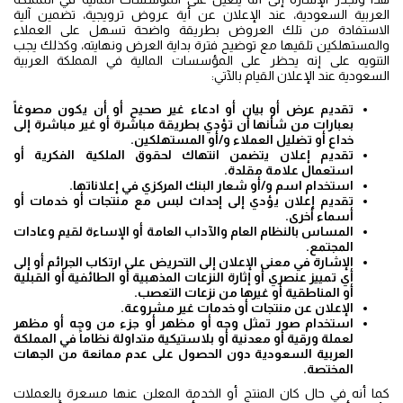
العربية السعودية، عند الإعلان عن أية عروض ترويجية، تضمين آلية
الاستفادة من تلك العروض بطريقة واضحة تسهل على العملاء
والمستهلكين تلقيها مع توضيح فترة بداية العرض ونهايته، وكذلك يجب
التنويه على إنه يحظر على المؤسسات المالية في المملكة العربية
السعودية عند الإعلان القيام بالآتي:
تقديم عرض أو بيان أو ادعاء غير صحيح أو أن يكون مصوغاً
بعبارات من شأنها أن تؤدي بطريقة مباشرة أو غير مباشرة إلى
خداع أو تضليل العملاء و/أو المستهلكين.
تقديم إعلان يتضمن انتهاك لحقوق الملكية الفكرية أو
استعمال علامة مقلدة.
استخدام اسم و/أو شعار البنك المركزي في إعلاناتها.
تقديم إعلان يؤدي إلى إحداث لبس مع منتجات أو خدمات أو
أسماء أخرى.
المساس بالنظام العام والآداب العامة أو الإساءة لقيم وعادات
المجتمع.
الإشارة في معنى الإعلان إلى التحريض على ارتكاب الجرائم أو إلى
أي تمييز عنصري أو إثارة النزعات المذهبية أو الطائفية أو القبلية
أو المناطقية أو غيرها من نزعات التعصب.
الإعلان عن منتجات أو خدمات غير مشروعة.
استخدام صور تمثل وجه أو مظهر أو جزء من وجه أو مظهر
لعملة ورقية أو معدنية أو بلاستيكية متداولة نظاماً في المملكة
العربية السعودية دون الحصول على عدم ممانعة من الجهات
المختصة.
كما أنه في حال كان المنتج أو الخدمة المعلن عنها مسعرة بالعملات