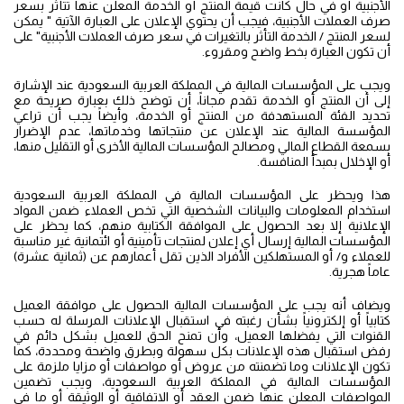
الأجنبية أو في حال كانت قيمة المنتج أو الخدمة المعلن عنها تتأثر بسعر
صرف العملات الأجنبية، فيجب أن يحتوي الإعلان على العبارة الآتية " يمكن
لسعر المنتج / الخدمة التأثر بالتغيرات في سعر صرف العملات الأجنبية" على
أن تكون العبارة بخط واضح ومقروء.
ويجب على المؤسسات المالية في المملكة العربية السعودية عند الإشارة
إلى أن المنتج أو الخدمة تقدم مجاناً، أن توضح ذلك بعبارة صريحة مع
تحديد الفئة المستهدفة من المنتج أو الخدمة، وأيضاً يجب أن تراعي
المؤسسة المالية عند الإعلان عن منتجاتها وخدماتها، عدم الإضرار
بسمعة القطاع المالي ومصالح المؤسسات المالية الأخرى أو التقليل منها،
أو الإخلال بمبدأ المنافسة.
هذا ويحظر على المؤسسات المالية في المملكة العربية السعودية
استخدام المعلومات والبيانات الشخصية التي تخص العملاء ضمن المواد
الإعلانية إلا بعد الحصول على الموافقة الكتابية منهم، كما يحظر على
المؤسسات المالية إرسال أي إعلان لمنتجات تأمينية أو ائتمانية غير مناسبة
للعملاء و/ أو المستهلكين الأفراد الذين تقل أعمارهم عن (ثمانية عشرة)
عاماً هجرية.
ويضاف أنه يجب على المؤسسات المالية الحصول على موافقة العميل
كتابياً أو إلكترونياً بشأن رغبته في استقبال الإعلانات المرسلة له حسب
القنوات التي يفضلها العميل، وأن تمنح الحق للعميل بشكل دائم في
رفض استقبال هذه الإعلانات بكل سهولة وبطرق واضحة ومحددة، كما
تكون الإعلانات وما تضمنته من عروض أو مواصفات أو مزايا ملزمة على
المؤسسات المالية في المملكة العربية السعودية، ويجب تضمين
المواصفات المعلن عنها ضمن العقد أو الاتفاقية أو الوثيقة أو ما في