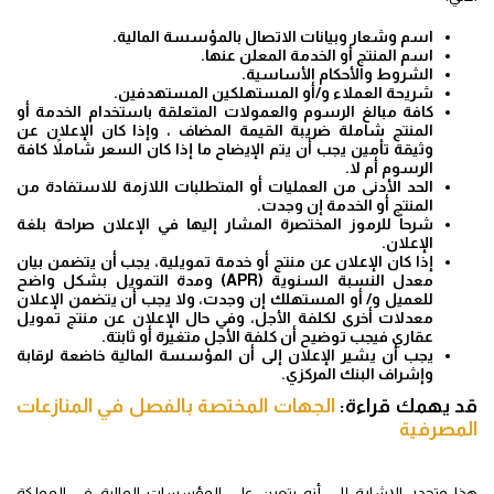
اسم وشعار وبيانات الاتصال بالمؤسسة المالية.
اسم المنتج أو الخدمة المعلن عنها.
الشروط والأحكام الأساسية.
شريحة العملاء و/أو المستهلكين المستهدفين.
كافة مبالغ الرسوم والعمولات المتعلقة باستخدام الخدمة أو
المنتج شاملة ضريبة القيمة المضاف ، وإذا كان الإعلان عن
وثيقة تأمين يجب أن يتم الإيضاح ما إذا كان السعر شاملاً كافة
الرسوم أم لا.
الحد الأدنى من العمليات أو المتطلبات اللازمة للاستفادة من
المنتج أو الخدمة إن وجدت.
شرحاً للرموز المختصرة المشار إليها في الإعلان صراحة بلغة
الإعلان.
إذا كان الإعلان عن منتج أو خدمة تمويلية، يجب أن يتضمن بيان
معدل النسبة السنوية (APR) ومدة التمويل بشكل واضح
للعميل و/ أو المستهلك إن وجدت، ولا يجب أن يتضمن الإعلان
معدلات أخرى لكلفة الأجل، وفي حال الإعلان عن منتج تمويل
عقاري فيجب توضيح أن كلفة الأجل متغيرة أو ثابتة.
يجب أن يشير الإعلان إلى أن المؤسسة المالية خاضعة لرقابة
وإشراف البنك المركزي.
قد يهمك قراءة:
الجهات المختصة بالفصل في المنازعات
المصرفية
هذا وتجدر الإشارة إلى أنه يتعين على المؤسسات المالية في المملكة