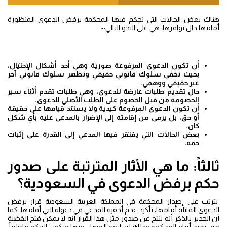
هناك بعض الحالات التي تحكم فيها المحكمة برفض الدعوى المنظورة
أمامها حال توافرها، هي على النحو التالي:-
أن تكون الدعوى المرفوعة صورية وهي أحد أشكال الإحتيال،
بحيث تخفي سلوك قانوني حقيقي وتظهر سلوك قانوني آخر
غير حقيقي ووهمي.
حال تقديم طلبات عارضة للدعوى، وهي طلبات تقدم أثناء سير
الخصومة من قبل الخصوم على الطلب الأصلي للدعوى.
أن تكون الدعوى المرفوعة كيدية ولا يستند قيامها على حقيقة
أو حق، بل يرمى من إقامته إلى الإضرار بالمدعى عليه بأي شكل
كان.
بعض الحالات التي يفتقر فيها المدعي إلى القدرة على إثبات
حقه.
ثالثاً: ما هي الأثار المترتبة على صدور
حكم برفض الدعوى في السعودية؟
يترتب على إصدار المحكمة في المملكة العربية السعودية قرار برفض
الدعوى الماثلة أمامها، تأكيد عدم أحقية المدعي في دعواه التي أقامها، كما
أن الجدير بالذكر أنه ينتج عن صدور مثل هذا القرار أنه لا يمكن فتح القضية
من جديد أمام المحكمة وذلك لسابقة الفصل فيها ويكون الحكم قاطعاً،