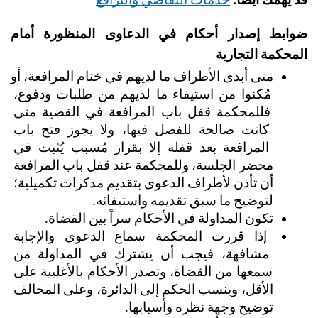
قد يهمك أيضاً:
خدمات التقاضي والترافع
ضوابط إصدار أحكام في الدعاوى المنظورة أمام 
المحكمة التجارية
متى أبدى الأطراف ما لديهم في ختام المرافعة، أو 
مُكنوا من استيفاء ما لديهم من طلبات ودفوع، 
فللمحكمة قفل باب المرافعة في القضية متى 
كانت صالحة للفصل فيها، ولا يجوز فتح باب 
المرافعة بعد قفله إلا بقرار مُسبب يُثبت في 
محضر الجلسة، وللمحكمة عند قفل باب المرافعة 
أن تأذن لأطراف الدعوى بتقديم مذكرات تكميلية؛ 
لتوضيح ما سبق تقديمه واستيفائه.
تكون المداولة في الأحكام سراً بين القضاة.
إذا قررت المحكمة سماع الدعوى والإجابة 
مشافهة، فيجب أن يشترك في المداولة من 
سمعها من القضاة، وتصدر الأحكام بالأغلبية على 
الأقل، وينسب الحكم إلى الدائرة، وعلى المخالف 
توضيح وجهة نظره وأسبابها.