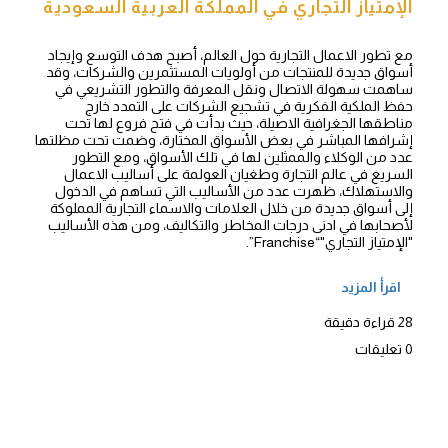
الإمتياز التجاري في المملكة العربية السعودية
مع تطور الاعمال التجارية حول العالم، أصبح هدف التوسع وإيجاد
أسواق جديدة للمنتجات من أولويات المستثمرين والشركات، وقد
ساهمت سهولة الاتصال ونقل المعرفة والتطور التشريعي في
حفظ الملكية الفكرية في تشجيع الشركات على التمدد خارج
مناطقها الجغرافية الاصيلة، حيث بدأت في فتح فروع لها تحت
إشرافها المباشر في بعض الأسواق المختارة، وضمت تحت مظلتها
عدد من الوكلاء والممثلين لها في تلك الأسواق، ومع التطور
السريع في عالم التجارة وطغيان العولمة على أساليب الاعمال
والاستهلاك، ظهرت عدد من الأساليب التي تساهم في الدخول
إلى أسواق جديدة من خلال العلامات والاسماء التجارية المملوكة
لأصحابها في ادنى درجات المخاطر والتكاليف، ومن هذه الأساليب
"الإمتياز التجاري"“Franchise”.
اقرأ المزيد
28 قراءة دقيقة
0 تعليقات