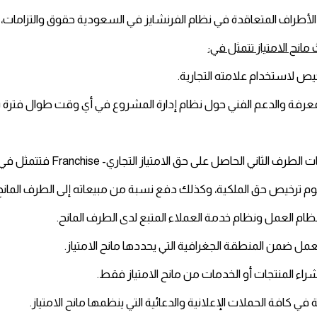
لأطراف المتعاقدة في نظام الفرنشايز في السعودية حقوق والتزامات، نو
ُ مانح الامتياز تتمثل في:
خيص لاستخدام علامته التجارية.
معرفة والدعم الفني حول نظام إدارة المشروع في أي وقت طوال فترة س
 الطرف الثاني الحاصل على حق الامتياز التجاري- Franchise فتتمثل في:
 ترخيص حق الملكية، وكذلك دفع نسبة من مبيعاته إلى الطرف المانح
بنظام العمل ونظام خدمة العملاء المتبع لدى الطرف المانح.
لعمل ضمن المنطقة الجغرافية التي يحددها مانح الامتياز.
بشراء المنتجات أو الخدمات من مانح الامتياز فقط.
في كافة الحملات الإعلانية والدعائية التي ينظمها مانح الامتياز.