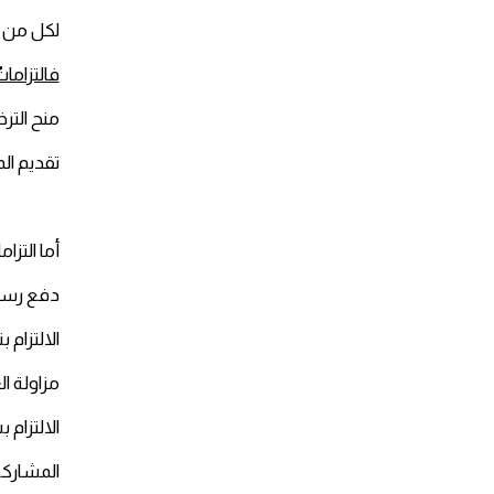
لكل من ا
فالتزامات
منح التر
تقديم ال
أما التزامات
دفع رسوم
الالتزام 
مزاولة ا
الالتزام 
المشاركة 