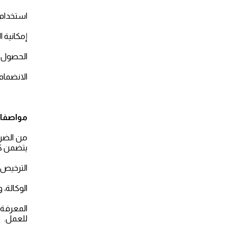
استخدام 
إمكانية 
الحصول ع
الانضمام
مواصفا
من الضرو
يتضمن كاف
الترخيص،
الوكالة،
المعرفة 
للعمل.