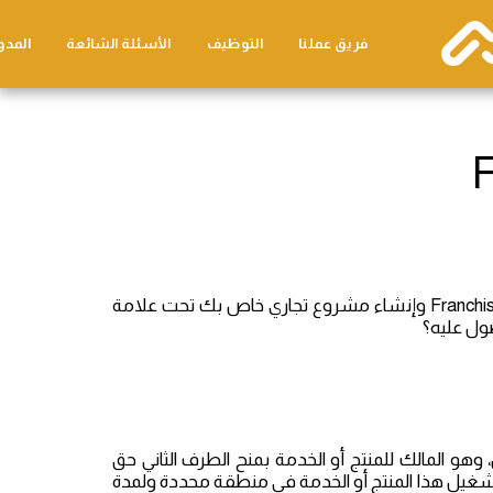
فريق عملنا
التوظيف
الأسئلة الشائعة
المدو
يمكنك الحصول على أفضل الخدمات المُقدمة فيما يتعلق بـ الامتياز التجاري- Franchise وإنشاء مشروع تجاري خاص بك تحت علامة
صول عليه؟
 وهو المالك للمنتج أو الخدمة بمنح الطرف الثاني حق
 بتشغيل هذا المنتج أو الخدمة في منطقة محددة ولمدة