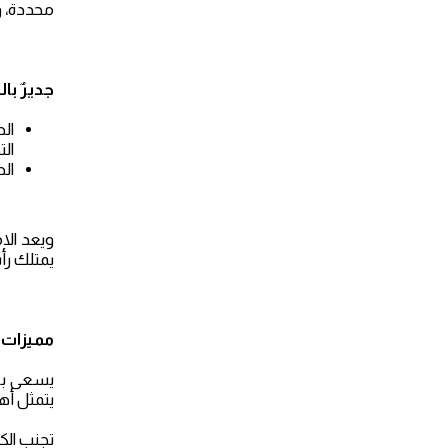
محددة، و
جديرٌ با
ال
الت
الط
ويعد الام
يمتلك رأ
مميزات
يسعى بعض
يتمثل أه
تجنب الك