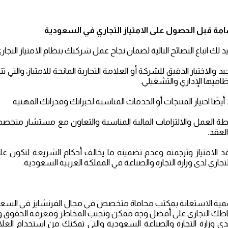
امة قبل
الحصول على الامتياز التجاري في السعودية
لك اتباع النصائح التالية لضمان نجاح عمل شركتك بنظام الامتياز التجاري- anchise
جيد والاختيار الدقيق للشركة أو العلامة التجارية المانحة للامتياز، و
ظاميها الإداري والتشغيلي.
أيضًا اختيار المنتجات أو الخدمات المناسبة لخبراتك وقدراتك المهنية.
ة العمل والالتزامات المالية المناسبة والتعاون مع مستشار متخصص
لعقد.
د الامتياز وترجمته وعدم تضمينه ما يخالف أحكام الشريعة لتكون عل
التجاري لدى وزارة التجارة والصناعة في المملكة العربية السعودية.
مية الاستعانة بمكتب محاماة متخصص في مجال الفرنشايز في السع
ك التجاري على أفضل وجه ممكن وتجنب المخاطر ومعرفة الحقوق والال
لدى وزارة التجارة والصناعة السعودية والتي تمكنك من استخدام ال