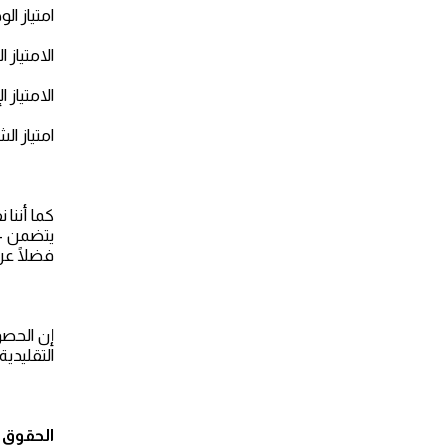
امتياز الو
الامتياز ا
الامتياز ا
امتياز ال
يتضمن -عل
فضلًا عن
إن الحصو
التقليدي
الحقوق و