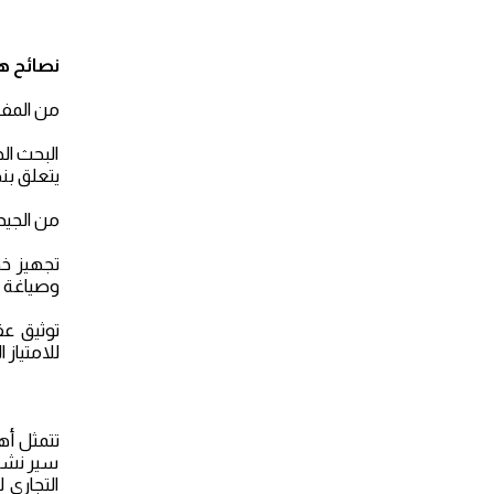
نصائح ه
من المفيد 
البحث ال
يتعلق بن
من الجيد 
تجهيز خط
وصياغة ا
توثيق عق
للامتياز 
تتمثل أه
سير نشاط
التجاري 