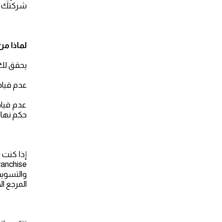
شركتك وت
لماذا م
يحقق لك 
عدم قيام
عدم قيام
حكم نهائ
إذا كنت 
والتسويق
المرجع ال