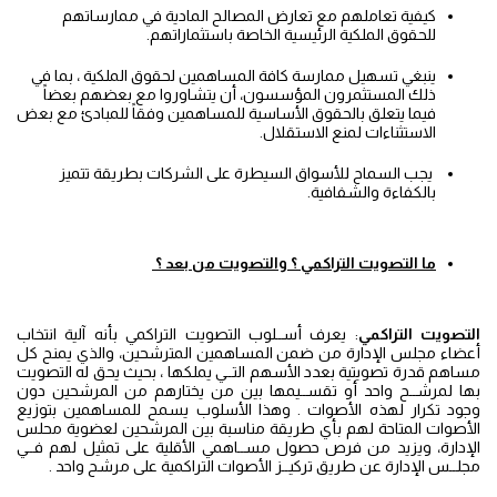
كيفية تعاملهم مع تعارض المصالح المادية في ممارساتهم
للحقوق الملكية الرئيسية الخاصة باستثماراتهم.
ينبغي تسهيل ممارسة كافة المساهمين لحقوق الملكية ، بما في
ذلك المستثمرون المؤسسون، أن يتشاوروا مع بعضهم بعضاً
فيما يتعلق بالحقوق الأساسية للمساهمين وفقاً للمبادئ مع بعض
الاستثناءات لمنع الاستقلال.
يجب السماح للأسواق السيطرة على الشركات بطريقة تتميز
بالكفاءة والشفافية.
ما التصويت التراكمي ؟ والتصويت من بعد ؟
التصويت التراكمي
: يعرف أســلوب التصويت التراكمي بأنه آلية انتخاب
أعضاء مجلس الإدارة من ضمن المساهمين المترشحين، والذي يمنح كل
مساهم قدرة تصويتية بعدد الأسهم التــي يملكها ، بحيث يحق له التصويت
بها لمرشــح واحد أو تقســيمها بين من يختارهم من المرشحين دون
وجود تكرار لهذه الأصوات . وهذا الأسلوب يسمح للمساهمين بتوزيع
الأصوات المتاحة لهم بأي طريقة مناسبة بين المرشحين لعضوية محلس
الإدارة، ويزيد من فرص حصول مســاهمي الأقلية على تمثيل لهم فــي
مجلــس الإدارة عن طريق تركيــز الأصوات التراكمية على مرشح واحد .