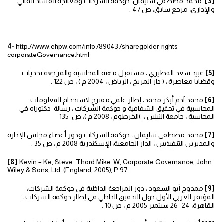
[3]
محمد مصطفي سليمان، حوكمة الشركات ومعالجة الفساد المالي
والإداري، مرجع سابق، ص 47 .
4-
http://www.ehpw.com/info7890437sharegolder-rights-
corporateGovernance.html
[5]
عبيد سعد المطيري ، مستقبل مهنة المحاسبة والمراجعة تحديات
وقضايا معاصرة ، ( دار المريخ ، الرياض ، 2004 م ) ، ص 122 .
[6]
محمد آدم أبكر محمد، إطار علمي مقترح لاستخدام المعلومات
المحاسبية في تحقيق الشفافية و حوكمة الشركات ، رسالة دكتوراه في
المحاسبة ، جامعة النيلين ، )الخرطوم ، 2008 م )، ص 135
[7]
محمد مصطفى سليمان ، حوكمة الشركات ودور أعضاء مجلس الإدارة
والمديرين التنفيذيين ، الدار الجامعية، الإسكندرية 2008 م ، ص 35 .
[8]
Kevin – Ke, Steve. Thord Mike. W, Corporate Governance, John
Wiley & Sons, Ltd. (England, 2005), P 97.
[9]
ممدوح أبو السعود ، دور المراجعة الداخلية في حوكمة الشركات،
المؤتمر العربي الأول حول التدقيق الداخلي في إطار حوكمة الشركات ،
القاهرة، 24- 26 سبتمبر 2005 م ، ص 10 .