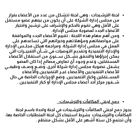
لجنة الترشيحات : وهي لجنة تتشكل من عدد من الأعضاء بقرار
من مجلس إدارة الشركة على أن يكون من بينهم عضو مستقل
على الأقل وهي تقوم بالحكم والإشراف على ترشيح واختيار
الأعضاء الجدد لعضوية مجلس الإدارة.
ومن أهم مهام هذه اللجنة : تقييم الأعضاء الجدد والموافقة
على مواصفاتهم ومؤهلاتهم وخبراتهم التي تساعدهم على
العمل في مجلس إدارة الشركة، ومراجعة هيكل مجلــس الإدارة
والإدارة التنفيذية وتقديم التوصيات في شــأن التغييــرات التي
يمكن إجراؤها والتحقق بشــكل ســنوي من استقلال الأعضاء
المستقلين، وعدم وجود أي تعارض مصالح إذا كان العضو
يشغل عضوية مجلس إدارة شركة أخرى، وضــع وصــف وظيفــي
للأعضاء التنفيذيين والأعضاء غيــر التنفيذيين والأعضاء
المســتقلين وكبار التنفيذيين، وضع الإجراءات الخاصة في حال
شــغور مركز أحد أعضاء مجلس الإدارة أو كبار التنفيذيين .
دمج
لجنتي
المكافآت
والترشيحات
:
يجوز دمج لجنتي المكافآت والترشيحات في لجنة واحدة باسم لجنة
المكافآت والترشيحات بشرط استيفاء كل لجنة المتطلبات الخاصة بها،
وأن تجتمع كل ستة أشهر على الأقل بشكل منتظم .