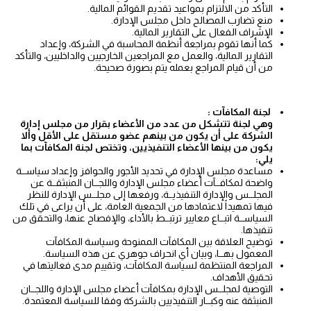
التأكد من الالتزام بمواعيد تقديم القوائم المالية.
منع تضارب المصالح داخل مجلس الإدارة.
الإشراف الفعال على التقارير المالية.
كما أنها تقوم بمراجعة أنظمة المحاسبة في الشركة، وإعداد
التقارير المالية، والعمل مع المراجعين الخارجيين والداخليين، والتأكد
من أن قيام المراجع بعمله يتم بصورة صحيحة.
لجنة
المكافآت :
وهي لجنة تتشكل من عدد من الأعضاء بقرار من مجلس إدارة
الشركة على أن يكون من بينهم عضو مستقل على الأقل وألا
يكون من بينها الأعضاء التنفيذيين، وتختص لجنة المكافآت بما
يلي:
مساعدة مجلس الإدارة في تحديد الأجور والحوافز وإعداد سياســة
واضحة لمكافــآت أعضاء مجلس الإدارة واللجــان المنبثقــة عن
المجلــس والإدارة التنفيذيــة، ورفعها إلى مجلــس الإدارة للنظر
فيها تمهيداً لاعتمادها من الجمعية العامة، على أن يراعى في تلك
السياســة اتبــاع معايير ترتبــط بالأداء، والإفصاح عنها، والتحقق من
تنفيذها.
توضيح العلاقة بين المكافآت الممنوحة وسياسة المكافآت
المعمول بهــا، وبيان أي انحراف جوهري عن هذه السياسة.
المراجعة المنتظمة لسياسة المكافآت، وتقييم مدى فعاليتها في
تحقيق الأهداف.
التوصية لمجلــس الإدارة بمكافآت أعضاء مجلس الإدارة واللجــان
المنبثقة عنه وكبــار التنفيذيين بالشركة وفقا للسياسة المعتمدة.