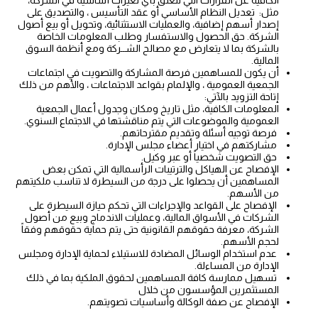
الكافية عن القرارات التي تتعلق بأي تغيرات أساسية في الشركة،
مثل: تعديل النظام الأساسي أو عقد التأسيس ، والتصديق على
إصدار أسهم إضافية، والعمليات الاستثنائية، وتحويل أو بيع أصول
الشركة. حق الحصول والاستفسار وطلب المعلومات الخاصة
بالشركة بما لا يتعارض مع مصالح الشــركة ومع أنظمة السوق
المالية.
أن يكون للمساهمين فرصة المشاركة والتصويت في اجتماعات
الجمعية العمومية ، والإلمام بقواعد الاجتماعات ، والأهم من ذلك
إتاحة التزويد بالآتي:
المعلومات الكافية، مثل تاريخ ومكان وجدول أعمال الجمعية
العمومية والموضوعات التي يتم مناقشتها في الاجتماع السنوي.
فرصة توجيه أسئلة وتقديم مقترحاتهم.
مشاركتهم في اختيار أعضاء مجلس الإدارة.
حق التصويت شخصياً أو عبر وكيل.
الإفصاح عن الهياكل والترتيبات الرأسمالية التي تمكن بعض
المساهمين أن يحصلوا على درجة من السيطرة لا تناسب ملكيتهم
من الأسهم.
الإفصاح على القواعد والإجراءات التي تحكم حيازة السيطرة على
الشركات في الأسواق المالية، وعمليات الاندماج وبيع من أصول
الشركة، معرفة حقوقهم القانونية حتى يتم حماية حقوقهم وفقاً
لحجم الأسهم.
عدم استخدام الوسائل المضادة للاستيلاء لحماية الإدارة ومجلس
الإدارة من المساءلة.
تسهيل ممارسة كافة المساهمين لحقوق الملكية بما في ذلك
المستثمرين المؤسسون من خلال
الإفصاح عن صفة الوكالة وأساسيات تصويتهم.