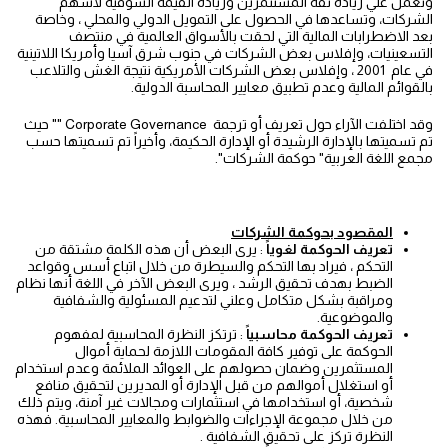
وتعمل علي زيادة ثقة المستثمرين وزيادة القيمة السوقية لأسهم
الشركات، وتساعدها في الحصول على التمويل الدولي والمحلي ، وخاصة
بعد الاضطرابات المالية التي لحقت بالأسواق العالمية في منتصف
التسعينيات، وإفلاس بعض الشركات في جنوب شرق آسيا وأمريكا اللاتينية
في عام 2001 ، وإفلاس بعض الشركات الأمريكية نتيجة الغش والتلاعب
بالقوائم المالية وعدم تطبيق معايير المحاسبة الدولية.
وقد اختلفت الآراء حول تعريف أو ترجمة Corporate Governance "" حيث
تم تسميتها بالإدارة الرشيدة أو الإدارة الحكيمة، وأخيراً تم تسميتها حسب
مجمع اللغة العربية" حوكمة الشركات".
المقصود بحوكمة الشركات
تعريف الحوكمة لغوياً
: يرى البعض أن هذه الكلمة مشتقة من
التحكم ، فيراد بها التحكم والسيطرة من خلال اتباع أسس وقواعد
الضبط بهدف تحقيق الرشد ، ويرى البعض الآخر في اللغة أنها نظام
ومراقبة بشكل متكامل وعلني لتدعيم المسئولية والشفافية
والموضوعية.
تعريف الحوكمة محاسبياً
: ترتكز النظرة المحاسبية لمفهوم
الحوكمة على توفير كافة المقومات اللازمة لحماية أموال
المستثمرين وضمان حصولهم على العوائد الملائمة وعدم استخدام
أو استغلال أموالهم من قبل الإدارة أو المديرين لتحقيق منافع
شخصية، أو استخدامها في استثمارات ومجالات غير آمنة، ويتم ذلك
من خلال مجموعة الإجراءات والضوابط والمعايير المحاسبية. فهذه
النظرة تركز على تحقيق الشفافية .