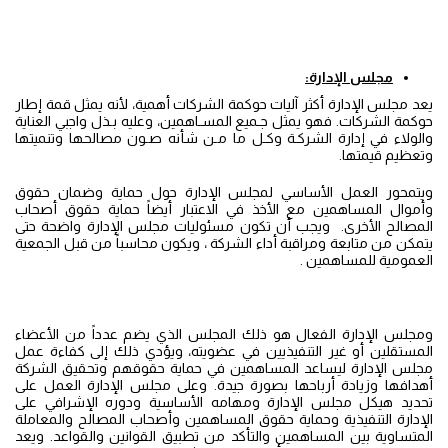
مجلس الإدارة:
يعد مجلس الإدارة أكثر آليات حوكمة الشركات أهمية، لأنه يمثل قمة إطار
حوكمة الشركات. فهو يمثل جـميع المسـاهمين، وعليه بـذل واجبي العناية
والولاء في إدارة الشركـة وكـل ما مـن شأنه صـون مصالحها وتنميتها
وتعظيم قيمتها.
ويتمحور العمل الأساسي لمجلس الإدارة حول حماية وضمان حقوق
وأموال المساهمين مع الأخذ في الاعتبار أيضاً حماية حقوق أصحاب
المصالح الأخرى. ويجب أن تكون مسئوليات مجلس الإدارة واضحة حتى
يتمكن من متابعة ومراقبة أداء الشركة ، ويكون محاسباً من قبل الجمعية
العمومية للمساهمين .
ومجلس الإدارة الفعال هو ذلك المجلس الذي يضم عدداً من الأعضاء
المستقلين أو غير التنفيذيين في عضويته، ويؤدي ذلك إلى كفاءة عمل
مجلس الإدارة ليساعد المساهمين في حماية حقوقهم وتحقيق الشركة
أهدافها وزيادة أرباحها بصورة جيدة. وعلى مجلس الإدارة العمل على
تحديد هيكل مجلس الإدارة ومهامه الأساسية ودوره الإشرافي على
الإدارة التنفيذية وحماية حقوق المساهمين وأصحاب المصالح والمعاملة
المتساوية بين المساهمين والتأكد من تطبيق القوانين والقواعد. ويعد