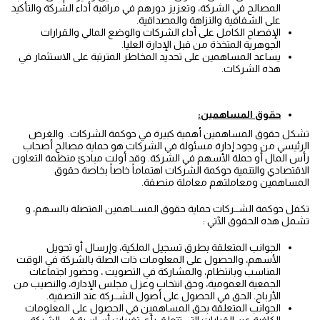
المصالح في الشركة، وتعزيز دورهم في مراقبة أداء الشركة والتأكيد
على الشفافية والنزاهة والمصداقية.
الإفصاح الكامل على أداء الشركات والوضع المالي والقرارات
الجوهرية المتخذة من قبل الإدارة العليا.
يساعد المساهمين على تحديد المخاطر المترتبة على الاستثمار في
هذه الشركات.
حقوق المساهمين:
تشكل حقوق المساهمين أهمية كبيرة في حوكمة الشركات. والغرض
الرئيسي من وجود إدارة مسئولة في الشركات هو حماية مصالح أصحاب
رأس المال أو حملة الأسهم في الشركة. وقد أولت مبادئ منظمة التعاون
الاقتصادي والتنمية حوكمة الشركات اهتماماً خاصاً بخاصة حقوق
المساهمين ومعاملتهم معاملة منصفة.
تكفل حوكمة الشــركات حماية حقوق المســاهمين المتصلة بالسهم، و
تشمل هذه الحقوق الآتي :
الجوانب المتعلقة بطرق تسجيل الملكية، وإرسال أو تحويل
الأسهم، والحصول على المعلومات ذات الصلة بالشركة في الوقت
المناسب وبانتظام، والمشاركة في التصويت ، وحضور اجتماعات
الجمعية العمومية، وحق انتخاب وعزل مجلس الإدارة، والنصيب من
الأرباح. الحق في الحصول على أصول الشــركة عند التصفية.
الجوانب المتعلقة بحق المساهمين في الحصول على المعلومات