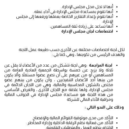
أنها لا تحل محل مجلس الإدارة.
أنها تقوم بمساعدة مجلس الإدارة في أداء عمله.
أنها تقوم بإعداد التقارير الخاصة بعملها ورفعها إلى مجلس
الإدارة.
أنها تساعد على زيادة ثقة المساهمين.
اختصاصات
لجان مجلس الإدارة
لكل لجنة اختصاصات مختلفة عن الأخرى حسب طبيعة عمل اللجنة
والهدف الرئيسي من تكوينها ، وهي كما يلي :
لجنة
المراجعة
:وهي لجنة تتشكل من عدد من الأعضاء لا يقل عن
ثلاثة ولا يزيد عن خمسة بواسطة الجمعية العادية العامة من
المساهمين أو من غيرهم على أن تضم عضواً مستقلاً وألا يكون
من بينها أحد الأعضاء التنفيذيين ، وأن يكون من بينهم عضو
مختص بالشئون المحاسبية والمالية، وهي من اللجان الدائمة في
مجلس الإدارة، ولها علاقة مع اللجان الأخرى ، والغرض الأساسي
من هذه اللجنة هو مساعدة مجلس الإدارة في الجوانب المالية
ومراقبة الأداء المالي للشركة
وذلك على النحو التالي :
التأكد من مدى موثوقية القوائم المالية والإفصاح.
التأكد من فعالية نظم الرقابة الداخلية وإدارة المخاطر.
الالتزام بنظم العمل والمتطلبات القانونية.