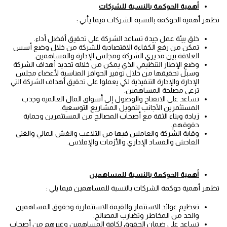
أهمية
الحوكمة
بالنسبة
للشركات
تظهر أهمية الحوكمة بالنسبة الشركات فيما يأتي :
خلق بيئة عمل جيدة تساعد الشركة على تحقيق أفضل أداء.
تمكن من رفع الكفاءة الاقتصادية للشركة من خلال وضع أسس
العلاقة بين مديري الشركة ومجلس الإدارة والمساهمين.
وضع الإطار التنظيمي الذي يمكن من خلاله تحديد أهداف الشركة
وسبل تحقيقها من خلال توفير الحوافز المناسبة لأعضاء مجلس
الإدارة والإدارة التنفيذية لكي يعملوا على تحقيق أهداف الشركة التي
ترعى مصلحة المساهمين.
تساعد على الانفتاح والوصول إلى أسواق المال العالمية وجذب
المستثمرين الأجانب لتمويل المشاريع التوسعية.
زيادة وبناء الثقة مع أصحاب المصالح من المستثمرين وحماية
حقوقهم.
وقاية الشركة والعاملين فيها من التلاعب والغش المالي والغنى
الفاحش والفساد الإداري والأزمات والإفلاس.
أهمية
الحوكمة
بالنسبة
للمساهمين
تظهر أهمية حوكمة الشركات بالنسبة للمساهمين فيما يلي :
تعظيم عوائد الاستثمار والقيمة الاستثمارية وحقوق المساهمين
والحد من المخاطر وتضارب المصالح.
تساعد على ضمان الحقوق لكافة المساهمين وغيرهم من أصحاب