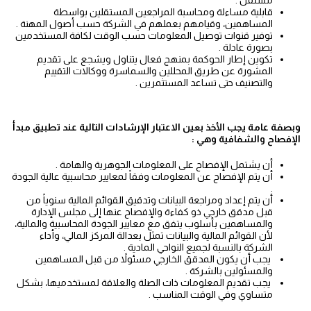
مستقل .
قابلية مساءلة ومحاسبة المراجعين المستقلين بواسطة
المساهمين، وقيامهم بعملهم في الشركة حسب أصول المهنة .
توفير قنوات توصيل المعلومات حسب الوقت لكافة المستخدمين
بصورة عادلة .
تكوين إطار الحوكمة بمنهج فعال يتناول ويشجع على تقديم
المشورة عن طريق المحللين والسماسرة ووكالات التقييم
والتصنيف حتى تساعد المستثمرين .
وبصفة عامة يجب الأخذ بعين الاعتبار الإرشادات التالية عند تطبيق مبدأ
الإفصاح والشفافية وهي :
أن يشتمل الإفصاح على المعلومات الجوهرية والهامة .
أن يتم الإفصاح عن المعلومات وفقاً لمعايير محاسبية عالية الجودة
.
أن يتم إعداد ومراجعة البيانات وتدقيق القوائم المالية سنوياً من
قبل مدقق خارجي ذو كفاءة والإفصاح عنها إلى مجلس الإدارة
والمساهمين بأسلوب يتفق مع معايير الجودة المحاسبية والمالية،
لأن القوائم المالية والبيانات تمثل بعدالة المركز المالي، وأداء
الشركة بالنسبة لجميع النواحي المادية .
يجب أن يكون المدقق الخارجي مسئولاً من قبل المساهمين
والمسئولين بالشركة .
يجب تقديم المعلومات ذات الصلة والعلاقة لمستخدميها، بشكل
متساوي وفي الوقت المناسب .