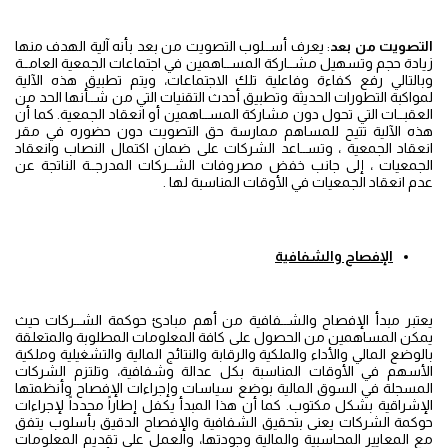
التصويت من بعد
: يعرف أســلوب التصويت من بعد بأنه آلية الهدف منها
زيادة حجم وتسهيل مشــاركة المســاهمين في اجتماعات الجمعية العامــة
وبالتالي رفع كفاءة وفاعلية تلك الاجتماعات، ويتم تطبيق هذه الآلية
لمواكبة التطورات الحديثة وتطبيق أحدث التقنيات التي من شــأنها الحد من
العقبــات التي تحول دون مشاركة المســاهمين أو انعقاد الجمعية. كما أن
هذه الآلية تتيح للمساهم ممارسة حق التصويت دون حضوره في مقر
انعقاد الجمعية ، وتســاعد الشركات على ضمان اكتمال النصاب وانعقاد
الجمعيات ، إلى جانب خفض مصروفات الشــركات المدرجــة الناتجة عن
عدم انعقاد الجمعيات في الأوقات المناسبة لها .
الإفصاح والشفافية
يعتبر مبدأ الإفصاح والشــفافية من أهم مبادئ حوكمة الشــركات حيث
يمكن المساهمين من الحصول على كافة المعلومات المطلوبة والمتعلقة
بالوضع المالي والأداء والملكية والرقابة والنتائج المالية والتشغيلية وملكية
الأسهم في الأوقات المناسبة بكل عدالة وشفافية، وتلتزم الشركات
المسجلة في السوق المالية بوضع سياسات وإجراءات الإفصاح وأنظمتها
الإشراقية بشكل مكتوب. كما أن هذا المبدأ يكفل إطاراً محدداً لإجراءات
حوكمة الشركات يعنى بتحقيق الشفافية والإفصاح الدقيق بأسلوب يتفق
مع المعايير المحاسبية والمالية وجودتها، والعمل على تقديم المعلومات