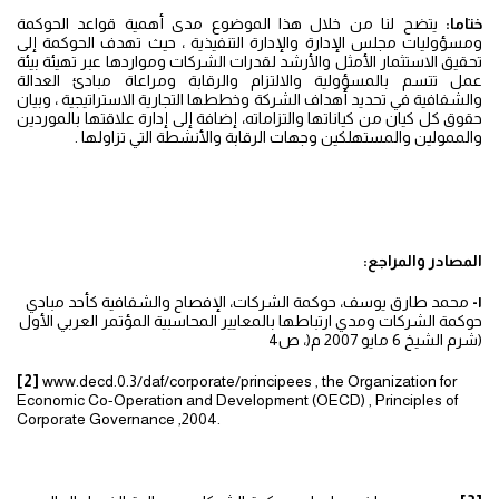
ختاما:
يتضح لنا من خلال هذا الموضوع مدى أهمية قواعد الحوكمة
ومسؤوليات مجلس الإدارة والإدارة التنفيذية ، حيث تهدف الحوكمة إلى
تحقيق الاستثمار الأمثل والأرشد لقدرات الشركات ومواردها عبر تهيئة بيئة
عمل تتسم بالمسؤولية والالتزام والرقابة ومراعاة مبادئ العدالة
والشفافية في تحديد أهداف الشركة وخططها التجارية الاستراتيجية ، وبيان
حقوق كل كيان من كياناتها والتزاماته، إضافة إلى إدارة علاقتها بالموردين
والممولين والمستهلكين وجهات الرقابة والأنشطة التي تزاولها .
المصادر والمراجع:
١-
محمد طارق يوسف، حوكمة الشركات، الإفصاح والشفافية كأحد مبادي
حوكمة الشركات ومدي ارتباطها بالمعايير المحاسبية المؤتمر العربي الأول
(شرم الشيخ 6 مايو 2007 م(، ص4
[2]
www.decd.0.3/daf/corporate/principees , the Organization for
Economic Co-Operation and Development (OECD) , Principles of
Corporate Governance ,2004.