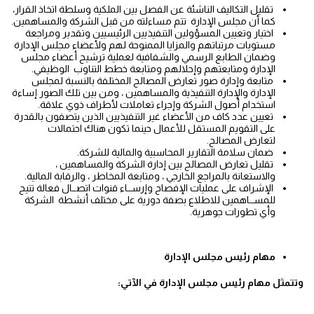
تقليل التكاليف الناشئة عن الفصل بين الملكية وسلطة اتخاذ القرار،
كما أن مجلس الإدارة تتم مساءلته من قبل الشركة والمساهمين.
اختيار وتعيين المسؤولين التنفيذيين الرئيسيين وتقدير ومراجعة
مستويات مرتباتهم والمزايا الممنوحة لهم ولأعضاء مجلس الإدارة
وضمان الطابع الرسمي والشفافية لعملية ترشيح أعضاء مجلس
الإدارة ومتابعتهم وإحلالهم ومتابعة خطط التناوب الوظيفي.
متابعة وإدارة صور تعارض المصالح المختلفة بالنسبة لمجلس
الإدارة والإدارة التنفيذية والمساهمين ، ومن بين تلك الصور إساءة
استخدام أصول الشركة وإجراء تعاملات لأطراف ذوي علاقة.
تعيين عدد كاف من الأعضاء غير التنفيذيين الذين يتصفون بالقدرة
على التقويم المستقل للأعمال حينما تكون هناك احتمالات
لتعارض المصالح.
ضمان سلامة التقارير المحاسبية والمالية للشركة.
تقليل تعارض المصالح بين إدارة الشركة والمساهمين ،
والاستعانة بالمراجع الخارجي ، ومتابعة المخاطر ، والرقابة المالية.
الإشراف على عمليات الإفصاح وإرســاء قنوات اتصــال فعالة تتيح
للمســاهمين للاطلاع بصفة دورية على مختلف أنشطة الشركة
وأي تطورات جوهرية.
مهام رئيس مجلس الإدارة
وتتمثل مهام رئيس مجلس الإدارة في الآتي: