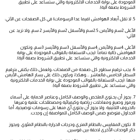
الموجودة على بوابة الخدمات الالكترونية والتي ستساعد على تطبيق
الشروط بصفة آلية).
5. لا تقل أبعاد الهوامش (فيما عدا الرسومات) في كل الصفحات عن الآتي:
الأعلى 2سم والأيمن 2.5سم والأسفل 2سم والأيسر 2 سم، ولا تزيد عن
الآتي:
الأعلى 4سم والأيمن 4سم والأسفل 3سم والأيسر 3سم، وتكون
الهوامش خالية تماماً. (يجب الاستعانة بالقوالب الموجودة على بوابة
الخدمات الالكترونية والتي ستساعد على تطبيق الشروط بصفة آلية).
6. يجب ترقيم سطور كل صفحة من الصفحات ،ولعمل ذلك يكتفى بترقيم
السطر الخامس فالعاشر ….وهكذا، ويكون ذلك على يسار الهامش الأيمن
منها. (يجب الاستعانة بالقوالب الموجودة على بوابة الخدمات الالكترونية
والتي ستساعد على تطبيق الشروط بصفة آلية).
7. يجوز أن يحـتوي الملخص والوصف الكامل وعناصر الحماية على أسماء
ورموز وصيغ ومعادلات رياضية وكيميائية ومصطلحات علمية وغيرها
بالحروف اللاتينية. ولا يجوز أن يحتوي أي منها على رسومات توضيحية، أما
الجداول فتوضع ضمن الوصف الكامل للمواصفة إن وجدت.
8. تكون المقاييس بالنظام المتري ودرجات الحرارة بالنظام المئوي. ويجوز
ذكر الوحدات الأخرى لاحقة بين قوسين.