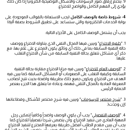
9. يتحتم إرفاق صور الرسومات والأشكال التوضيحية الكترونيا إذا كان ذلك
يؤدي إلى الفهم الكامل والواضح للاختراع.
4- شروط خاصة بالوصف الكامل
(يجب الاستعانة بالقوالب الموجودة على
بوابة الخدمات الالكترونية والتي ستساعد على تطبيق الشروط بصفة آلية)
يجب أن يشتمل الوصف الكامل على الأجزاء التالية:
1. "
خلفية الاختراع
" ويبين فيها المجال التقني الذي يتناوله الاختراع ووصف
حالة التقنية السابقة بما في ذلك أي وثائق يكون المخترع على علم بها، مع
ذكر أي مشاكل تتعلق بحالة التقنية السابقة من شأن الاختراع التغلب
عليها.
2. "
الوصف العام للاختراع
" ويبين فيه مزايا الاختراع مقارنة بحالة التقنية
السابقة وكيفية التغلب على الصعوبات أو المشاكل السابقة كما يبين فيه
الهدف من الاختراع، ويكون جميع ذلك بطريقة واضحة بحيث تتيح لصاحب
المعرفة العادية بالمجال التقني فهمه، وعادة ما يتعلق هذا الجزء بعنصر
الحماية الرئيس.
3. "
شرح مختصر للرسومات
" ويبين فيه شرح مختصر للأشكال وقطاعاتها
)إن وجدت(.
4. "
الوصف التفصيلي
" يجب أن يكون الوصف واضحاً وكافياً لتمكين رجل
المهنة العادي من تنفيذ الاختراع، وأن يتضمن شرحاً تفصيلياً للاختراع كما
يجب أن يبين مقدم الطلب أفضل طريقة يعرفها المخترع لتنفيذ الاختراع
عند تاريخ تقديم الطلب أو تاريخ الأسبقية، ويجب أن يتضمن الشرح الإشارة