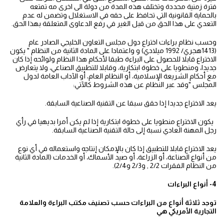
فترة زمنية محددة وتختلف هذه المدة من دولة الى اخرى مه تمتعه
بالحماية القانونية التي تحافظ على حقه في الاستغلال وتضمن له عدم
التعدي على هذا الحق من قبل الغير في رفع الدعاوى المتعلقة بهذا الحق.
وحسب نظام براءات اختراع دول مجلس التعاون الخليجي الصادر عام
(1413هجري/ 1992 ميلادي) و واعتمادا على المادة الثانية من النظام " يكون
الاختراع قابلا للحصول على البراءة طبقا لأحكام هذا النظام ولوائحه إذا كان
جديدا، ومنطويا على خطوة ابتكارية، وقابلا للتطبيق الصناعي، ولا يتعارض
مع أحكام الشريعة الإسلامية، أو النظام العام، أو الآداب العامة لدول
المجلس "وقد عبر النظام عن هذه الشروط كالآتي:
يعد الاختراع جديدا إذا حقق سبقا عن التقنية الصناعية السابقة.
يكون الاختراع منطويا على خطوة ابتكارية إذا لم يكن أمرا بديهيا في رأي
رجل المهنة العادي نسبة إلى حالة التقنية الصناعية السابقة.
يعد الاختراع قابلا للتطبيق إذا كان بالإمكان إنتاجه واستعماله في أي نوع
من أنواع الصناعة، أو الزراعة، أو صيد الأسماك، أو الخدمات (المادة الثانية
من النظام الفقرات 2/2 , و2/3 و2/4).
4- أنواع البراءات
توجد ثلاثة أنواع من البراءات حسب تصنيف مكتب البراءة والعلامة
التجارية الأمريكي هي