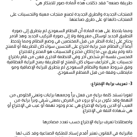
طريقة صنعه'' فقد ذكلات هذه المادة صور للابتكار هي:
المنتجات الجديدة والطرق الجديدة لصنع منتجات معينة والتحسينات على
المنتجات ذاتها او على طرق صناعتها.
ومما يلاحظ على هذه المادة أن النظام السعودي لم يتطرق إلى صورة
التطبيق الجديد لوسائل مغروفة ولا إلى صورة التركيب الجديد وهذ الامر
يحتاج غلى إعادة النظر من قبل المختصين في وضع النظام ومما يلاحظ
أيضا أن النظام منح براءة اختراع على التحسين سواء كان للطريقة أو للمنتج
ذاته ولم يفرق بين ما إذاكان مخترع التحسينات هو المحترع للاختراع
المحسن نقسه أم شخص آخر وفي الانظمة الاخرى فغن من قام باختراع
تحسينات على اختراعف سواء كان للمنتج او للطريقة يمنح البراءة الغظافية
وفق شروط معينة والنظام السعودي لم يتطرق للبراءة الإضاقية ومو
مايتطلب وقفة من قبل المنظم السعودي.
3- تعريف براءة الإختراع:
لغويا تستند كلمة براءة من فعل برأ وجمعها براءات وتعني الخلوص من
التهمة وقد تكون برء أو بروء من المرض بمعنى شفي وبرأ براءة من
العيب أو الدين وبراءة الإختراع هي عدم وجود تهمة أو عيب في الإختراع أو
هي شهادة الثقة في الإختراع.
واصطلاحا تعرف براءة الإختراع حسب تعدد مصادرها
فالبراءة في القانون تعتبر أقدم إسناد للملكية الصناعية وقد كتب لها