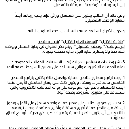
إلى الرسومات التوضيحية المرفقة بالتفصيل.
وفي حالة أن الطلب يحتوي على تسلسل وراثي فإنه يجب إرفاقه أيضاً
بنهاية الوصف التفصيلي.
وتكون الأجزاء السابقة مرتبة بالتسلسل تحت العناوين التالية:
"
خلفيـة الاختراع
"،"
الوصف العام للاختراع
"،"
شرح مختصر
للرسومات
"،"
الوصف التفصيلي
". ويتم ذكر العنوان في بداية السطر ويوضع
تحته خط ولا يستلزم بداية الجزء بداية صفحة جديدة.
5- شروط خاصة بعناصر الحماية
(يجب الاستعانة بالقوالب الموجودة على
بوابة الخدمات الالكترونية والتي ستساعد على تطبيق الشروط بصفة آلية)
1. يجب ترقيم سطور عناصر الحماية ،ولعمل ذلك يكتفى بترقيم السطر
الخامس فالعاشر …. وهكذا، ويكون ذلك على يسار الهامش الأيمن منها.
(يجب الاستعانة بالقوالب الموجودة على بوابة الخدمات الالكترونية والتي
ستساعد على تطبيق الشروط بصفة آلية).
2. يجب أن يحتوي الطلب على عنصر حماية واحد مستقل على الأقل، ويجوز
أن يتضمن عناصر حماية أخرى مستقلة وأخرى معتمدة، ويجب ترقيمها
بالتتابع على أن يكون عنصر الحماية رقم واحد هو الذي يعرف بأوسع نطاق
مطلوب.
3. يجب أن تعطي عناصر الحماية تعريفاً تاماً بنطاق الحماية المطلوب بما