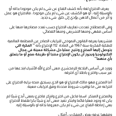
يعرف الاختراع لغة بأنه كشف القناع عن شيء لم يكن موجودا بذاته أو
بالوسيلة إليه ، أو هو الكشف عن شيء لم يكن موجودا ، فالاختراع هو عمل
و أثر من أعمال الذهن يؤدي إلى خلق شيء جديد.
وفي الاصطلاح تعددت تعاريف الاختراع حسب تعدد مصادرها منها على
أساس فقهي ومنها التشريعي ومنها القضائي:
فتشريعيا يعرفه القانون النموذجي للبراءات الصادر عن المنظمة العالمية
للملكية الفكرية سنة 1967 في المادة 112 الإختراع بأنه
'' الفكرة التي
يتوصل إليها المخترع وتتيح عمليا حل مشكلة معينة في مجال
التكنولوجيا ويجوز أن يكون الإختراع منتجا أو طريقة صنع أو ما يتعلق
بأي منهما''
وورد في أساس البلاغة للزمخشري معنى أخترع الله الأشياء ابتدعها من
غير سبب واخترع باطلا أي اخترقه.
أما المخترع فهو مالك الاختراع او هو الذي يستحق منحه براءة الاختراع على
اختراعه متى ما توافرت شروط محددة وفق اجراءات معينة.
والمخترع المبتكر اسما فاعل من اخترع وابتكر فاخترع بمعنى أبدع شيئا لم
يكن له وجود فعليا قائما وابتكر تفيد معنى أبدع شيئا بكرا فلفظ الاختراع
يعني إماطة القناع عن شيء لم يكن معروفا بذاته او بالوسيلة إليه.
وفقهيا عرفه بعض المفكرين أمثال: