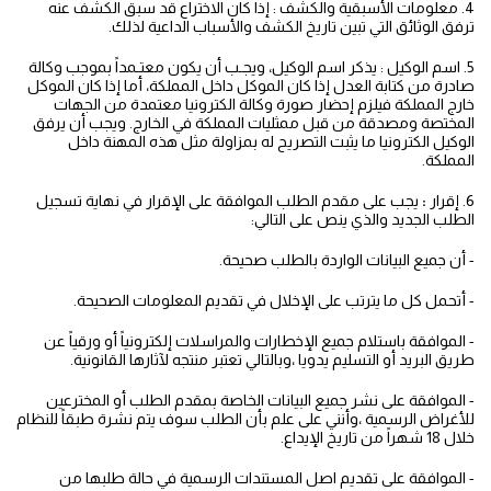
4. معلومات الأسبقية والكشف : إذا كان الاختراع قد سبق الكشف عنه
ترفق الوثائق التي تبين تاريخ الكشف والأسباب الداعية لذلك.
5. اسم الوكيل : يذكر اسم الوكيل، ويجـب أن يكون معتـمداً بموجب وكالة
صادرة من كتابة العدل إذا كان الموكل داخل المملكة، أما إذا كان الموكل
خارج المملكة فيلزم إحضار صورة وكالة الكترونيا معتمدة من الجهات
المختصة ومصدقة من قبل ممثليات المملكة في الخارج. ويجب أن يرفق
الوكيل الكترونيا ما يثبت التصريح له بمزاولة مثل هذه المهنة داخل
المملكة.
6. إقرار
:
يجب على مقدم الطلب الموافقة على الإقرار في نهاية تسجيل
الطلب الجديد والذي ينص على التالي:
- أن جميع البيانات الواردة بالطلب صحيحة.
- أتحمل كل ما يترتب على الإخلال في تقديم المعلومات الصحيحة.
- الموافقة باستلام جميع الإخطارات والمراسلات إلكترونياً أو ورقياً عن
طريق البريد أو التسليم يدويا ،وبالتالي تعتبر منتجه لآثارها القانونية.
- الموافقة على نشر جميع البيانات الخاصة بمقدم الطلب أو المخترعين
للأغراض الرسمية ،وأنني على علم بأن الطلب سوف يتم نشرة طبقاً للنظام
خلال 18 شهراً من تاريخ الإيداع.
- الموافقة على تقديم اصل المستندات الرسمية في حالة طلبها من