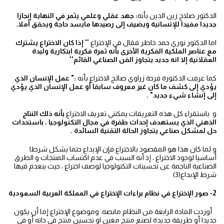
الدكتور صلاح زين الدين بأنه
: جهد عقلي وعلمي يثمر في النهاية إنجازا
جديدا مفيدا للإنسانية ويضيف إلى رصيدها مايسد حاجة ويحقق أملا.
اما الدكتور نوري حمد خاطر فقال في الإختراع
'' إذا كان الاختراع يشترك
مع عناصر الملكية الفكرية الأخرى بأنه ثمرة فكرية ابتكارية وليدة
العقلانية إلا انه جديد يتجاوز الفن الصناعي القائم''
كما عرفت الدكتورة فرحة زراوي صالح الاختراع بأنه
:" عمل الإنسان الذي
يؤدي إلى كشف
ما كان غير معروف سابقا أو عمل الإنسان الذي يؤدي
إلى إنشاء شيء جديد" .
و باستقراء كل هذه التعريفات يمكنني تعريف الاختراع
بأنه ذلك النتاج
الذهني الذي يستهدف
إحداث طفرة في مجال التكنولوجيا ، باستحداث
حل لمشكل صناعي يتجاوز الحالة التقنية
السائدة .
و لما كان هذا هو المقصود بالاختراع فإن الإبداع حتما يشكل شرطا
أساسيا لوجود الاختراع ، إذ أنه السبب في عدم اكتساب المنتجات و الطرق
الصناعية الناجمة عن تحسينات التكنولوجيا لوصف اختراع ، حيث ينعدم فيها
شرط الإبداع(3)
2- صور الإختراع في نظام براءات الإختراع في المملكة العربية السعودية
أوردت المادة الرابعة من النظام مانصه: وموضوغ الإختراع إما أن يكون
جديدا أو طريقة جديدة لصنع منتج مغين او تحسين منتج في ذاته أو في