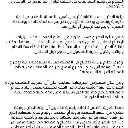
الشيوع في جميع التشريعات في مختلف البلدان مع فروق في الوسائل
والأوصاف.
براءة الاختراع حسب اتفاقية تريبس فهي '' المستند الصادر عن إدارة
حكومية ويتضمن وصفا للاختراع ويحظر بموجبه استغلاله إلا بواسطة
المخترع أو بموجب ترخيص أو تنازل منه''
وتعني براءة الإختراع حسب ما ورد في النظام المعدل لمكتب براءات
الإختراع لمجلس التعاون لدول الخليج العربية '' الوثيقة التي يمنحها المكتب
لمالك الاختراع ليتمته اختراعه بالحماية النظامية طبقا لأحكام هذا النظام
ولوائحه وتكون سارية المفعول في جميع دول المجلس''
وعرف نظام براءات الاختراع في المملكة العربية السعودية براءة الإختراع
بأنها '' الوثيقة التي تمنح للمخترع ليتمتع اختراعه بالحماية المقررة داخل
المملكة العربية السعودية''
ومن خلال استعراض التعريفات السابقة اظن أن التعريف المناسب لبراءة
الاختراع هو أنها '' وثيقة صادرة من الجخة المختصة تتضمن بيانا بالختراع
وأوصافه وتمنح مخترعه الحق باستغلاله في مدة زمنية محددة يتمته
هلالخا بالحماية القانونية''
فهذا التعريف تضمن 3 نقاط رئيسية فقد بين أن براءة الاختراع وثيقة
صادرة من الجهة المختصة بدولة أو منظمة دولية وهذه الشهادة إقرار
من هذه الجهة بتوافر الشروط الشكلية والموضوعية وبأحقية مخترعه
على هذا الاختراع كما تضمن بيانا بالاختراع وأوصافه مما يجعله متميزا عن
غيره من الاختراعات كما أعطى المخترع الحق في استغلال اختراعه خلال