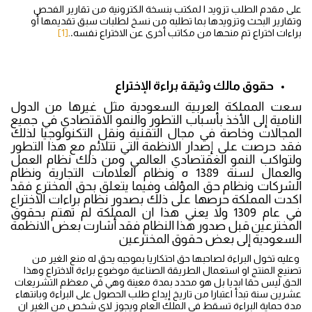
على مقدم الطلب تزويد ا لمكتب بنسخة الكترونية من تقارير الفحص
وتقارير البحث وتزويدها بما تطلبه من نسخ لطلبات سبق تقديمها أو
براءات اختراع تم منحها من مكاتب أخرى عن الاختراع نفسه
.
.
[1]
حقوق مالك وثيقة براءة الإختراع
سعت المملكة العربية السعودية مثل غيرها من الدول
النامية إلى الأخذ بأسباب التطور والنمو الاقتصادي في جميع
المجالات وخاصة في مجال التقنية ونقل التكنولوجيا لذلك
فقد حرصت على إصدار الانظمة التي تتلائم مع هذا التطور
ولتواكب النمو الغقتصادي العالمي ومن ذلك نظام العمل
والعمال لسنة 1389 ه ونظام العلامات التجارية ونظام
الشركات ونظام حق المؤلف وفيما يتعلق بحق المخترع فقد
اكدت المملكة حرصها على ذلك بصدور نظام براءات الاختراع
في عام 1309 ولا يعني هذا ان المملكة لم تهتم بحقوق
المخترعين قبل صدور هذا النظام فقد أشارت بعض الانظمة
السعودية إلى بعض حقوق المخترعين
وعليه تخول البراءة لصاحبها حق احتكاريا بموجبه يحق له منع الغير من
تصنيع المنتج او استعمال الطريقة الصناعية موضوع براءة الاختراع وهذا
الحق ليس حقا ابديا بل هو محدد بمدة معينة وهي في معظم التشريعات
عشرين سنة تبدأ اعتبارا من تاريخ إيداع طلب الحصول على البراءة وبانتهاء
مدة حماية البراءة تسقط في الملك العام ويجوز لاي شخص من الغير ان