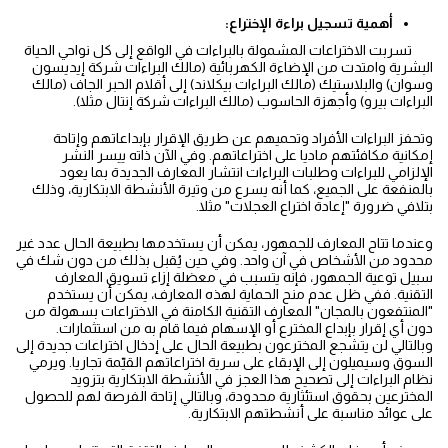
أهمية تسجيل براءة الإختراع:
تسربت الاختراعات المشمولة بالبراءات في الواقع إلى كل نواحي الحياة
البشرية وامتدت من الإضاءة الكهربائية (مالك البراءات شركة إيديسون
وسوان) والبلاستيك (مالك البراءات بيكلاند) إلى أقلام الحبر الجاف (مالك
البراءات بيرو) وأجهزة الحاسوب (مالك البراءات شركة إنتال مثلا).
وتحفز البراءات الأفراد وتحميهم عن طريق الإقرار بإبداعاتهم وإتاحة
إمكانية مكافئتهم ماديا على اختراعاتهم. وفي الآن ذاته ييسر النشر
الإلزامي للبراءات وطلبات البراءات انتشار المعارف الجديدة بما يعود
بالمنفعة على الجميع، كما أنه يسرع من وتيرة الأنشطة الابتكارية، وذلك
بتلافي ضرورة "إعادة اختراع العجلات" مثلا.
وعندما تتاح المعارف للجمهور، يمكن أن يستخدمها بطبيعة الحال عدد غير
محدود من الأشخاص في آن واحد. وفي حين يُقبل بذلك من دون شك في
سبيل توعية الجمهور، فإنه يتسبب في معضلة إزاء تسويق المعارف
التقنية. ففي ظل عدم منح الحماية لهذه المعارف، يمكن أن يستخدم
"المنتفعون بالمجان" المعارف التقنية الكامنة في الاختراعات بسهولة من
دون أي إقرار بإبداع المخترع أو الإسهام فيما قام به من استثمارات.
وبالتالي لن يتشجع المخترعون بطبيعة الحال على إدخال اختراعات جديدة إلى
السوق وسيميلون إلى الإبقاء على سرية اختراعاتهم القيّمة تجاريا. ويرمي
نظام البراءات إلى تصحيح هذا العجز في الأنشطة الابتكارية بتزويد
المخترعين بحقوق استئثارية محدودة، وبالتالي إتاحة الفرصة لهم للحصول
على عوائد مناسبة على أنشطتهم الابتكارية.