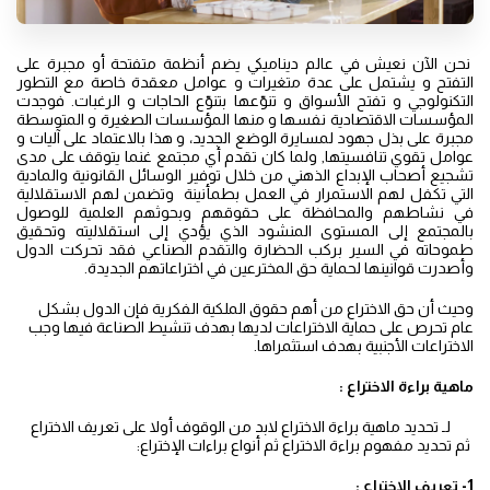
نحن الآن نعيش في عالم ديناميكي يضم أنظمة متفتحة أو مجبرة على
التفتح و يشتمل على عدة متغيرات و عوامل معقدة خاصة مع التطور
التكنولوجي و تفتح الأسواق و تنوّعها بتنوّع الحاجات و الرغبات. فوجدت
المؤسسات الاقتصادية نفسها و منها المؤسسات الصغيرة و المتوسطة
مجبرة على بذل جهود لمسايرة الوضع الجديد، و هذا بالاعتماد على آليات و
عوامل تقوي تنافسيتها, ولما كان تقدم أي مجتمع غنما يتوقف على مدى
تشجيع أصحاب الإبداع الذهني من خلال توفير الوسائل القانونية والمادية
التي تكفل لهم الاستمرار في العمل بطمأنينة وتضمن لهم الاستقلالية
في نشاطهم والمحافظة على حقوقهم وبحوثهم العلمية للوصول
بالمجتمع إلى المستوى المنشود الذي يؤدي إلى استقلاليته وتحقيق
طموحاته في السير بركب الحضارة والتقدم الصناعي فقد تحركت الدول
وأصدرت قوانينها لحماية حق المخترعين في اختراعاتهم الجديدة.
وحيث أن حق الاختراع من أهم حقوق الملكية الفكرية فإن الدول بشكل
عام تحرص على حماية الاختراعات لديها بهدف تنشيط الصناعة فيها وجب
الاختراعات الأجنبية بهدف استثمراها.
ماهية براءة الاختراع :
لـ تحديد ماهية براءة الاختراع لابد من الوقوف أولا على تعريف الاختراع
ثم تحديد مفهوم براءة الاختراع ثم أنواع براءات الإختراع:
1- تعريف الاختراع :