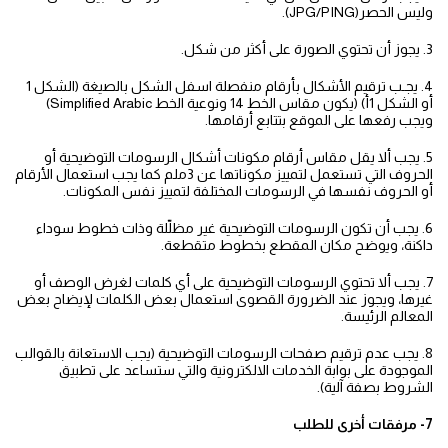
وليس الحصر(JPG/PING).
3. يجوز أن تحتوي الصورة على أكثر من شكل.
4. يجـب ترقيم الأشكال بأرقام منفصلة اسفل الشكل بالصيغة (الشكل 1
أو الشكل 1أ) (يكون مقاس الخط 14 ونوعية الخط Simplified Arabic)
ويجب رفعها على الموقع بتتابع أرقامها.
5. يجب ألا يقل مقاس أرقام مكونات أشكال الرسومات التوضيحية أو
الحروف التي تستعمل لتمييز مكوناتها عن 3ملم كما يجب استعمال الأرقام
أو الحروف نفسها في الرسومات المختلفة لتمييز نفس المكونات.
6. يجب أن تكون الرسومات التوضيحية غير مظلّلة وذات خطوط سوداء
داكنة، ويوضح مكان المقطع بخطوط متقطعة.
7. يجب ألا تحتوي الرسومات التوضيحية على أي كلمات لغرض الوصف أو
غيرها، ويجوز عند الضرورة القصوى استعمال بعض الكلمات لإيضاح بعض
المعالم الرئيسة.
8. يجب عدم ترقيم صفحات الرسومات التوضيحية (يجب الاستعانة بالقوالب
الموجودة على بوابة الخدمات الالكترونية والتي ستساعد على تطبيق
الشروط بصفة آلية).
7- مرفقات أخرى للطلب