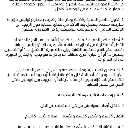
في ذلك المكونات الأساسية للاختراع كما يجب أن تكون محددة النطاق
بالمقارنة بما كشف عنه في الوصف الكامل.
4. تكون عناصـر الحماية واضحة ومترابطة وتعرف بالاختراع (وليس مزاياه)
بطريقة محددة يسهل بها التأكد من نطاق الحماية دون الرجوع إلى
الوصف الكامل أو الرسومات التوضيحية إلا في الضرورة القصوى.
5. تُصاغ عناصر الحماية كلما كان ذلك ممكناً بحيث يميز الجزء الجديد أو
الخطوة الابتكارية في نطاق الحماية، فمثلاً يعرف الاختراع المراد حمايته
بتحديد مكوناته وخصائصه التقنية ويلي ذلك عبارة " المتميز بـ …" أو"التحسين
يتضمن ..." أو أي عبارة أخرى مماثلة، ثم يذكر ما هو جديد أو ابتكاري لتمييزه
عن أي اختراع آخر.
6. إذا تضمن الطلب رسومات توضيحية وأشير في عنصر الحماية إلى
مكونات موجودة بأحد الأشكال متضمنة أرقاماً أو حروفاً مستعملة لتمييز
تلك المكونات فإنه يجوز ذكر هذه الأرقام أو الحروف بين قوسين داخل
النص في عنصر الحماية.
6- شروط خاصة بالرسومات التوضيحية
1. لا تقل أبعاد الهوامش في كل الصفحات عن الآتي:
الأعلى 2.5سم والأيمن 2.5سم والأسفل 1سم والأيسر 1.5سم.
2. يجب ارفاق الاشكال على أي صيغة لملفات الصور على سبيل المثال