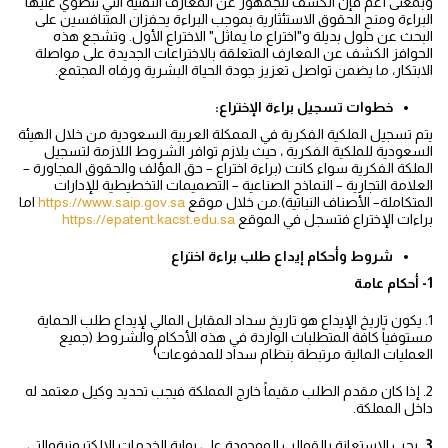
وبمعنى أعم فإن الكشف للجمهور عن المعارف التقنية التي تنطوي عليها
البراءة ومنح الحقوق الاستئثارية بموجب البراءة يحفزان المتنافسين على
البحث عن حلول بديلة و"اختراع ما يماثل" الاختراع الأول. وتشجع هذه
الحوافز الكشف عن المعارف المتعلقة بالاختراعات الجديدة على مواصلة
الابتكار، ما يضمن تواصل تعزيز جودة الحياة البشرية ورفاه المجتمع.
خطوات تسجيل براءة الإختراع:
يتم تسجيل الملكية الفكرية في الممكلة العربية السعودية من خلال الهيئة
السعودية للملكية الفكرية ، حيث يلازم توافر الشروط اللازمة لتسجيل
الملكة الفكرية سواء كانت (براءة اختراع – حق المؤلف والحقوق المجاورة –
العلامة التجارية – النماذح الصناعية – التصميمات التخطيطية للإدارات
المتكاملة– الأصناف النباتية).من خلال موقع
https://www.saip.gov.sa
اما
براءات الإختراع فتسجل في الموقع
https://epatent.kacst.edu.sa
شروط وأحكام إيداع طلب براءة اختراع
1- أحكام عامة
1. يكون تاريخ الإيداع هو تاريخ سداد المقابل المالي لإيداع طلب الحماية
مستوفياً كافة المتطلبات الواردة في هذه الأحكام والشروط (جميع
)
العمليات المالية مرتبطة بنظام سداد للمدفوعات
2. إذا كان مقدم الطلب مقيماً خارج المملكة فيجب تحديد وكيل معتمد له
داخل المملكة.
3.
يجب الاستعانة بالقوالب الموجودة على بوابة الخدمات الالكترونيةوالتي