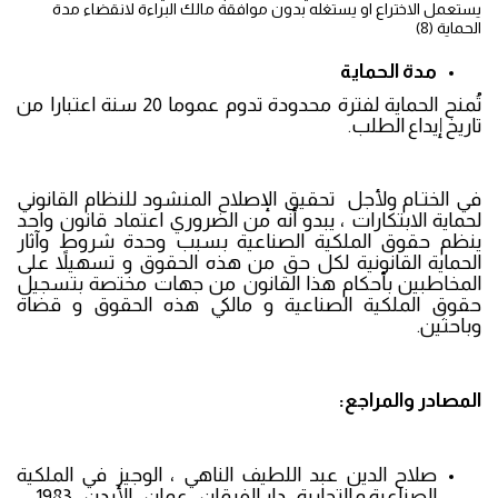
يستعمل الاختراع او يستغله بدون موافقة مالك البراءة لانقضاء مدة
الحماية (8)
مدة الحماية
تُمنح الحماية لفترة محدودة تدوم عموما 20 سنة اعتبارا من
تاريخ إيداع الطلب.
في الختـام ولأجل تحقيق الإصلاح المنشود للنظام القانوني
لحماية الابتكارات ، يبدو أنه من الضروري اعتماد قانون واحد
ينظم حقوق الملكية الصناعية بسبب وحدة شروط وآثار
الحماية القانونية لكل حق من هذه الحقوق و تسهيلاً على
المخاطبين بأحكام هذا القانون من جهات مختصة بتسجيل
حقوق الملكية الصناعية و مالكي هذه الحقوق و قضاة
وباحثين.
المصادر والمراجع:
صلاح الدين عبد اللطيف الناهي ، الوجيز في الملكية
الصناعية و التجارية ، دار الفرقان ، عمان ، الأردن ، 1983