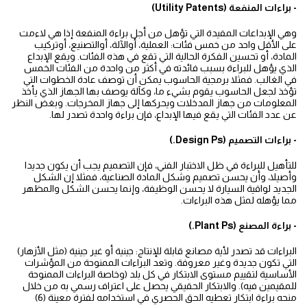
-
براءات المنفعة
(Utility Patents)
وهي الإبداعات المفيدة التي تؤهل من أجل براءة المنفعة إذا هي لاءمت
على الأقل واحد من خمس فئات: العملية، أوالآلة، أوالتصنيع، أوتركيب
المادة، أو تحسين الفكرة الحالية التي تقع في هذه الفئات. ويقع الإبداع
الذي يؤهل للبراءة بسبب فائدته في أكثر من واحدة من الفئات الخمس
في الغالب. فمثلا برمجية الحاسوب يمكن أن توصف عادة الخطوات التي
تؤخذ لجعل الحاسوب يقوم بشيء ما، وكآلة يوصف بها الجهاز الذي يأخذ
المعلومات من جهاز المدخلات ويحركها إلى جهاز المخرجات. وبغض النظر
عن عدد الفئات التي يقع فيها الإبداع، فإن براءة واحدة تصدر لها.
-
براءات التصميم
(Design Ps.)
للتأهيل للبراءة في ظل الاختبار الفني، فإن التصميم يجب أن يكون جديدا
وأصيلا، وأن يحسن تصميم وشكل المادة الصناعية، فمثلا إن الشكل
الجديد لواقية السيارة لا يحسن الوظيفة، وإنما يحسن الشكل والمظهر
مما يؤهله لمثل هذه البراءات.
-
براءة المصنع
(Plant Ps.)
البراءات قد تصدر لأية مصانع قابلة للإنتاج: جينية أو غير جينية (مثل الأزهار)
التي تكون جديدة وغير معروفة. وتعد البراءات الممنوحة من المؤشرات
الأساسية لتقييم مستوى الابتكار في كل بلد (وخاصة البراءات الممنوحة
للمقيمين فيه). والابتكار الحقيقي يحصل على اعتراف رسمي به من خلال
منحه براءة ابتكار تعطيه الحق الحصري في استخدامه لفترة معينة (6)